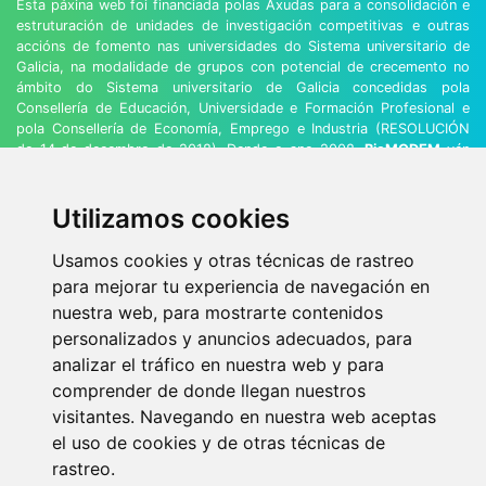
Esta páxina web foi financiada polas Axudas para a consolidación e
estruturación de unidades de investigación competitivas e outras
accións de fomento nas universidades do Sistema universitario de
Galicia, na modalidade de grupos con potencial de crecemento no
ámbito do Sistema universitario de Galicia concedidas pola
Consellería de Educación, Universidade e Formación Profesional e
pola Consellería de Economía, Emprego e Industria (RESOLUCIÓN
do 14 de decembro de 2018). Dende o ano 2008,
BioMODEM
vén
recibindo a designación de Grupo con Potencial de Crecemento pola
Xunta de Galicia.
Utilizamos cookies
Usamos cookies y otras técnicas de rastreo
para mejorar tu experiencia de navegación en
@ 2020
BioMODEM ENXEÑARÍA DE
nuestra web, para mostrarte contenidos
BIOSISTEMAS
|
Aviso Legal
|
Política de
personalizados y anuncios adecuados, para
Privacidad
|
Política de Cookies
|
Contacto
analizar el tráfico en nuestra web y para
Prodesin.com
comprender de donde llegan nuestros
visitantes. Navegando en nuestra web aceptas
el uso de cookies y de otras técnicas de
rastreo.