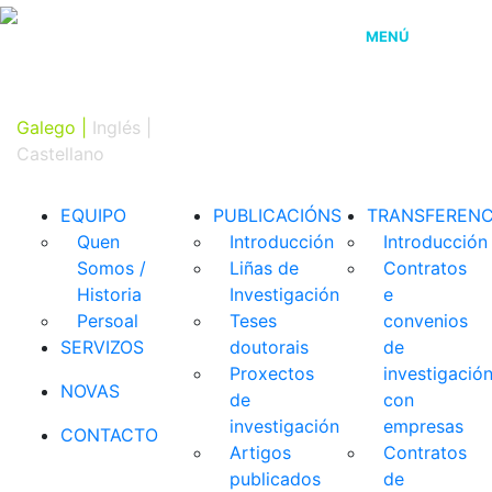
MENÚ
Galego |
Inglés
|
Castellano
EQUIPO
PUBLICACIÓNS
TRANSFERENC
Quen
Introducción
Introducción
Somos /
Liñas de
Contratos
Historia
Investigación
e
Persoal
Teses
convenios
SERVIZOS
doutorais
de
Proxectos
investigació
NOVAS
de
con
investigación
empresas
CONTACTO
Artigos
Contratos
publicados
de