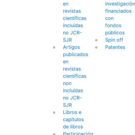
en
investigació
revistas
financiados
científicas
con
incluídas
fondos
no JCR-
públicos
SJR
Spin off
Artigos
Patentes
publicados
en
revistas
científicas
non
incluídas
no JCR-
SJR
Libros e
capítulos
de libros
Participación