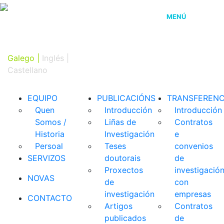
MENÚ
Galego |
Inglés
|
Castellano
EQUIPO
PUBLICACIÓNS
TRANSFERENC
Quen
Introducción
Introducción
Somos /
Liñas de
Contratos
Historia
Investigación
e
Persoal
Teses
convenios
SERVIZOS
doutorais
de
Proxectos
investigació
NOVAS
de
con
investigación
empresas
CONTACTO
Artigos
Contratos
publicados
de