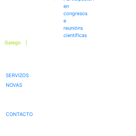
en
congresos
e
reunións
científicas
Galego |
Inglés
EQUIPO
SERVIZOS
NOVAS
PUBLICACIÓNS
TRANSFERENCIA
CONTACTO