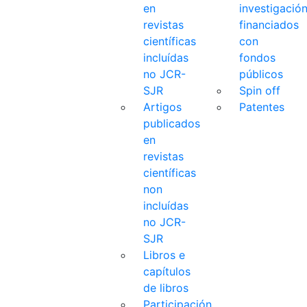
en
investigació
revistas
financiados
científicas
con
incluídas
fondos
no JCR-
públicos
SJR
Spin off
Artigos
Patentes
publicados
en
revistas
científicas
non
incluídas
no JCR-
SJR
Libros e
capítulos
de libros
Participación