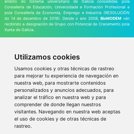
ámbito do Sistema universitario de Galicia concedidas pola
Consellería de Educación, Universidade e Formación Profesional e
pola Consellería de Economía, Emprego e Industria (RESOLUCIÓN
do 14 de decembro de 2018). Dende o ano 2008,
BioMODEM
vén
recibindo a designación de Grupo con Potencial de Crecemento pola
Xunta de Galicia.
Utilizamos cookies
@ 2020
BioMODEM ENXEÑARÍA DE
BIOSISTEMAS
|
Aviso Legal
|
Política de
Usamos cookies y otras técnicas de rastreo
Privacidad
|
Política de Cookies
|
Contacto
para mejorar tu experiencia de navegación en
Prodesin.com
nuestra web, para mostrarte contenidos
personalizados y anuncios adecuados, para
analizar el tráfico en nuestra web y para
comprender de donde llegan nuestros
visitantes. Navegando en nuestra web aceptas
el uso de cookies y de otras técnicas de
rastreo.